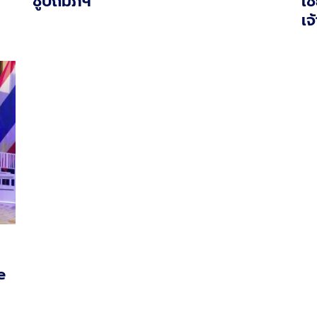
ชูปถัมภ์ฯ
เช
เจ
e