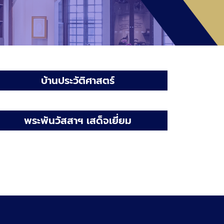
บ้านประวัติศาสตร์
พระพันวัสสาฯ เสด็จเยี่ยม