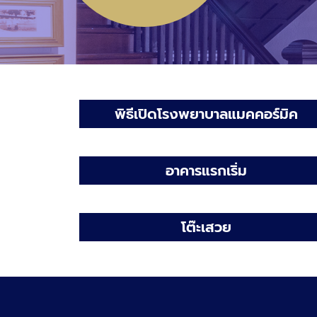
พิธีเปิดโรงพยาบาลแมคคอร์มิค
อาคารแรกเริ่ม
โต๊ะเสวย