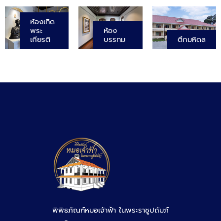
ห้องเทิด
พระ
ห้อง
เกียรติ
บรรทม
ตึกมหิดล
พิพิธภัณฑ์หมอเจ้าฟ้า ในพระราชูปถัมภ์