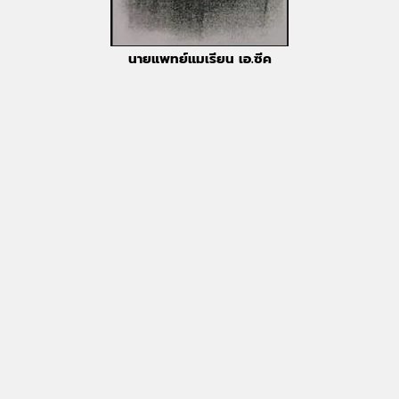
นายแพทย์แมเรียน เอ.ซีค