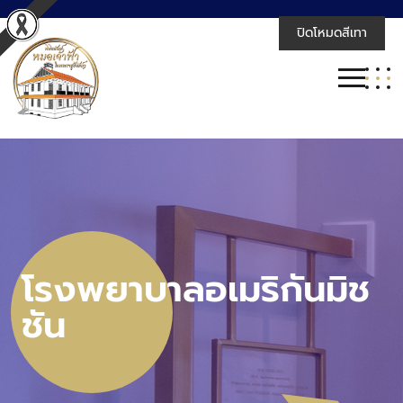
ปิดโหมดสีเทา
โรงพยาบาลอเมริกันมิช
ชัน