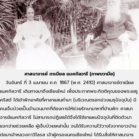
ศาสนาจารย์ ดาเนียล แมคกิลวารี (ภาพขวามือ)
วันจันทร์ ที่ 3 เมษายน ค.ศ. 1867 (พ.ศ. 2410) ศาสนาจารย์ดาเนียล
แมคกิลวารี เดินทางมาถึงเชียงใหม่ เพื่อประกาศพระกิตติคุณของพระเยซู
คริสต์ ได้เข้าพักอาศัยที่ศาลาแสนคำมา (บริเวณตรอกข่วงเมรุปัจจุบัน) มี
คนเจ็บป่วยเป็นจำนวนมากที่ต้องการให้ช่วยรักษามาหาที่บ้านพัก ศาสนา
จารย์แมคกิลวารี ไม่สามารถปฎิเสธได้จึงได้ใช้ยาแผนปัจจุบันที่ติดตัวมา
แจกจ่ายช่วยเหลือ ผู้เจ็บป่วยเหล่านั้น จนได้รับความไว้วางใจจากชาวบ้าน
ต่อมาเจ้าหลวงกาวิโลรส เจ้าผู้ครองนครเชียงใหม่ ได้รับสั่งให้ศาสนาจาร