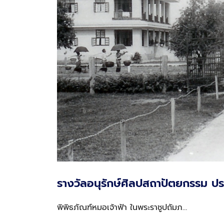
รางวัลอนุรักษ์ศิลปสถาปัตยกรรม ป
พิพิธภัณฑ์หมอเจ้าฟ้า ในพระราชูปถัมภ…